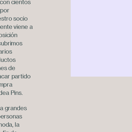
con cientos
 por
stro socio
ente viene a
osición
cubrimos
arios
ductos
nes de
car partido
ompra
dea Pins.
 a grandes
 personas
moda, la