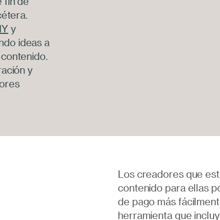
 fin de
cétera.
IY
y
ndo ideas a
 contenido.
ración y
dores
Los creadores que est
contenido para ellas p
de pago más fácilmente
herramienta que incluy