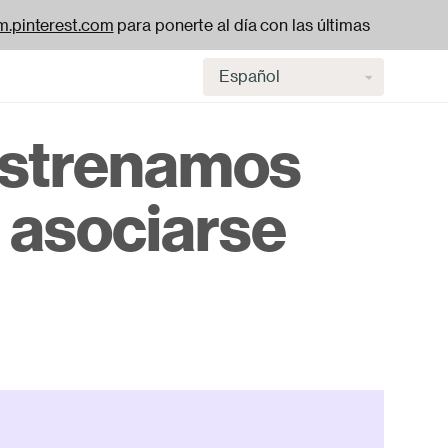
.pinterest.com
para ponerte al día con las últimas
Select
language
estrenamos
H
 asociarse
na
-
ac